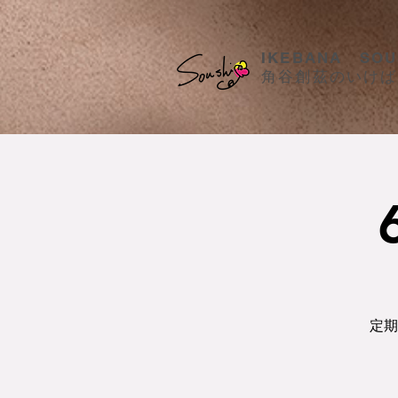
​IKEBANA SOU
​角谷創茲のいけ
定期