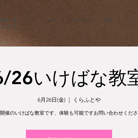
SHI.S
intro
Home
いけばなクラス・体験
スケジ
ばな教室
6/26いけばな教
6月26日(金)
  |  
くらふとや
開催のいけばな教室です、体験も可能ですお問い合わせくださ